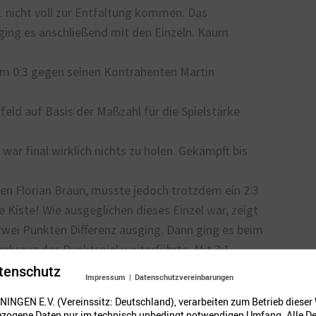
1 nicht voll zur Entfaltung kommen. Das
 ging es anschließend mit den Einzeln. Kaum
im 0:3 gegen seinen Kontrahenten Martin
rfeld auf Basis der Maßzahl für die Spielstärke
war final wirklich nichts zu holen. Gekämpft bis
gen Florian Braun, musste jedoch trotzdem ein 2:3
 Kiste! Wie ausgeglichen dieses Einzel war, zeigt
 zwei Punkten Differenz ausging. Dann ging es beim
aarkreuz das Punktspiel weiterführte. Mit 3:1
tenschutz
Impressum
|
Datenschutzvereinbarungen
dabei nur einen Satz ab. Hin und her schaukelte
NINGEN E.V. (Vereinssitz: Deutschland), verarbeiten zum Betrieb dieser
zogene Daten nur im technisch unbedingt notwendigen Umfang. Alle De