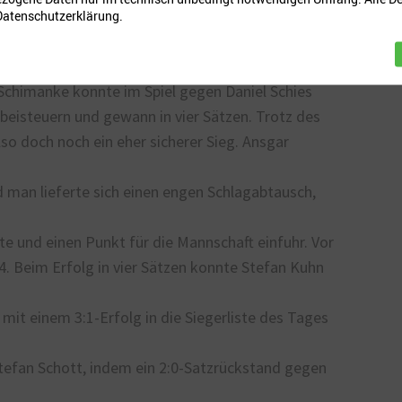
an Bindner, bevor daszumindest auf dem Papier
 Datenschutzerklärung.
n wenig später das untere Paarkreuz
 Schimanke konnte im Spiel gegen Daniel Schies
beisteuern und gewann in vier Sätzen. Trotz des
so doch noch ein eher sicherer Sieg. Ansgar
 man lieferte sich einen engen Schlagabtausch,
te und einen Punkt für die Mannschaft einfuhr. Vor
:4. Beim Erfolg in vier Sätzen konnte Stefan Kuhn
 mit einem 3:1-Erfolg in die Siegerliste des Tages
Stefan Schott, indem ein 2:0-Satzrückstand gegen