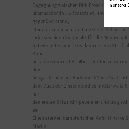
Begegnung zwischen Dirk Frosch und Sebasti
in unserer
überraschende 2:3 feststand. Bevor sich dan
gegenüberstand,
stand es zu diesem Zeitpunkt 3:4. Sebastian
indessen einen Siegpunkt für die Mannschaft 
Satzverlustes wurde es dann unterm Strich al
Köbele
bekam es nun mit Adalbert Jordan zu tun und
den
Ansgar Köbele am Ende mit 3:2 ins Ziel brach
dem Duell der Einser stand es mittlerweile 5
nur
den ersten Satz nicht gewinnen und trug sich
ein.
Einen starken kämpferischen Auftritt hatte 
Martin