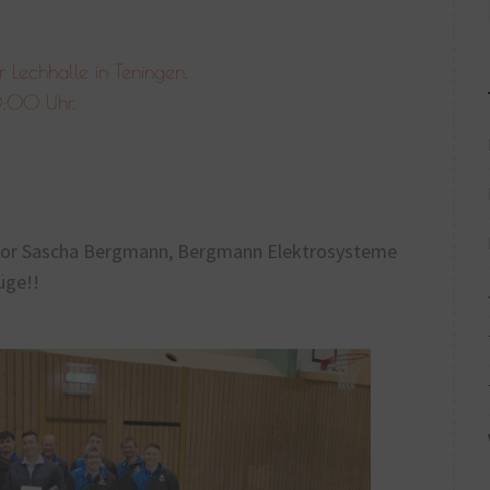
r Lechhalle in Teningen.
0:00 Uhr.
nsor Sascha Bergmann, Bergmann Elektrosysteme
üge!!