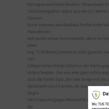
beitragen und ließen Bindner / Braun beim 3:
Zwischenergebnis zeigte also ein 2:1. Weiter
Chancen
hatte indessen anschließend Stefan Kuhn be
Hanselmann
und wurde seiner Favoritenrolle, die er im Vo
(dem
sog. TTR-Werte) innehatte, nicht gerecht. Da 
zum
Schluss hatte Stefan Schott in der Partie ge
unterschreiben. Das war eine ganz schön enge
auch der fünfte Satz, der sehr knapp mit nur
Spielstand von 2:3 weiter, als das mittlere P
siegte
Da
Ulrich Apostel gegen Manfred Braun und gab 
Wir, TUS TE
die
personenbe