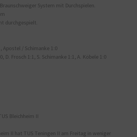
Braunschweiger System mit Durchspielen.
em
t durchgespielt.
1, Apostel / Schimanke 1:0
:0, D. Frosch 1:1, S. Schimanke 1:1, A. Köbele 1:0
US Bleichheim II
im II hat TUS Teningen II am Freitag in weniger